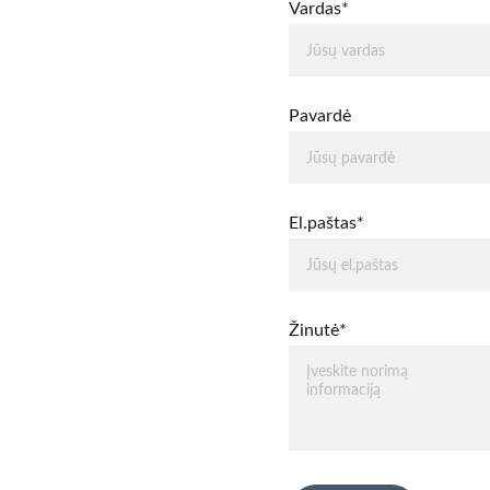
Vardas*
Pavardė
El.paštas*
Žinutė*