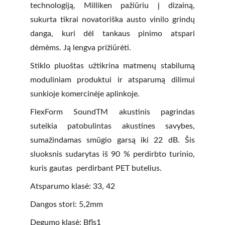
technologiją, Milliken pažiūriu į dizainą,
sukurta tikrai novatoriška austo vinilo grindų
danga, kuri dėl tankaus pinimo atspari
dėmėms. Ją lengva prižiūrėti.
Stiklo pluoštas užtikrina matmenų stabilumą
moduliniam produktui ir atsparumą dilimui
sunkioje komercinėje aplinkoje.
FlexForm SoundTM akustinis pagrindas
suteikia patobulintas akustines savybes,
sumažindamas smūgio garsą iki 22 dB. Šis
sluoksnis sudarytas iš 90 % perdirbto turinio,
kuris gautas perdirbant PET butelius.
Atsparumo klasė: 33, 42
Dangos stori: 5,2mm
Degumo klasė: Bfls1