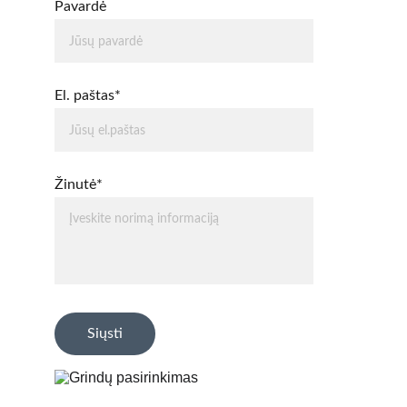
Pavardė
El. paštas*
Žinutė*
Siųsti