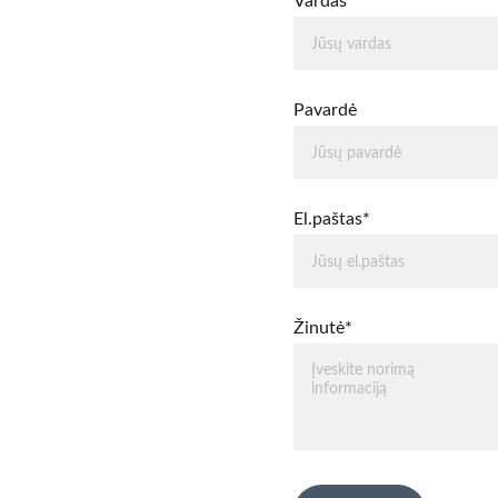
Vardas*
Pavardė
El.paštas*
Žinutė*