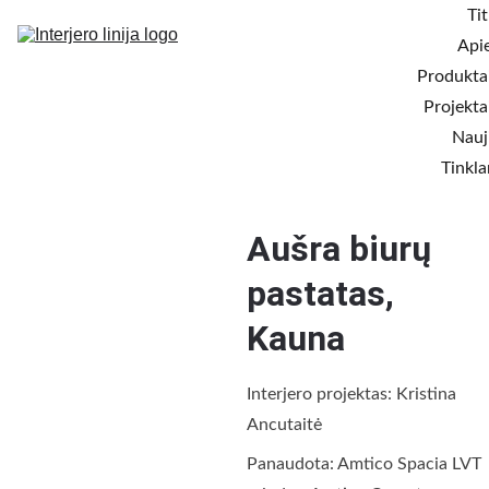
Tit
Api
Produkta
Projekta
Nauj
Tinkla
A
ušra biurų 
pastatas, 
Kauna
Interjero projektas: Kristina 
Ancutaitė
Panaudota: Amtico Spacia LVT 