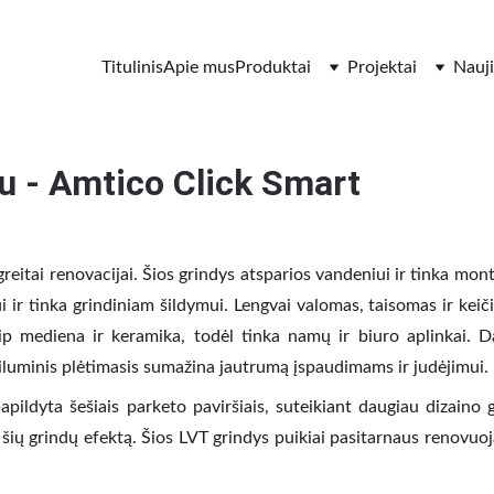
Titulinis
Apie mus
Produktai
Projektai
Nauj
tu - Amtico Click Smart
 greitai renovacijai. Šios grindys atsparios vandeniui ir tinka mo
r tinka grindiniam šildymui. Lengvai valomas, taisomas ir keič
 kaip mediena ir keramika, todėl tinka namų ir biuro aplinkai.
iluminis plėtimasis sumažina jautrumą įspaudimams ir judėjimui.
pildyta šešiais parketo paviršiais, suteikiant daugiau dizaino g
a šių grindų efektą. Šios LVT grindys puikiai pasitarnaus renovu