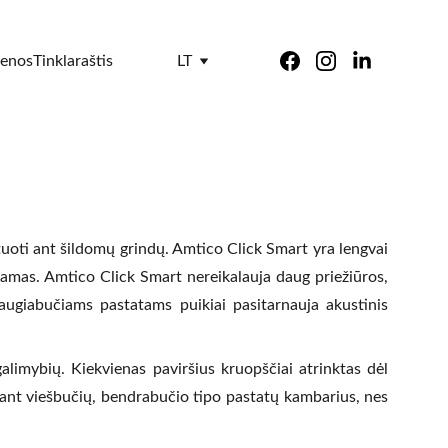
ienos
Tinklaraštis
LT
ntuoti ant šildomų grindų. Amtico Click Smart yra lengvai
iamas. Amtico Click Smart nereikalauja daug priežiūros,
 Daugiabučiams pastatams puikiai pasitarnauja akustinis
alimybių. Kiekvienas paviršius kruopščiai atrinktas dėl
ojant viešbučių, bendrabučio tipo pastatų kambarius, nes