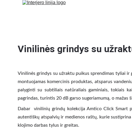
Vinilinės grindys su užrak
Vinilinės grindys su užraktu puikus sprendimas tyliai ir
montuojamas komercinis produktas, atsparus vandeniui i
palyginti su subtiliais natūraliais gaminiais, tokiais
pagrindas, turintis 20 dB garso sugeriamumą, o mažas š
Dabar vinilinių grindų kolekcija Amtico Click Smart pa
autentiškų atspalvių ir medienos raštų, kurie sustiprin
klojimo darbas tylus ir greitas.